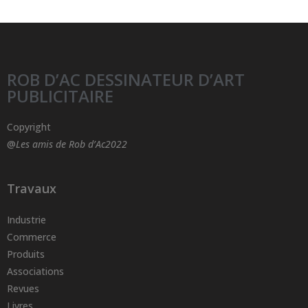
ROB D’AC DESSINATEUR D’ART
PUBLICITAIRE
Copyright
@
Les amis de Rob d’Ac2022
Travaux
Industrie
Commerce
Produits
Associations
Revues
Livres