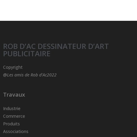
ROB D’AC DESSINATEUR D’ART
PUBLICITAIRE
Copyright
@
Les amis de Rob d’Ac2022
Travaux
Industrie
Commerce
Produits
Associations