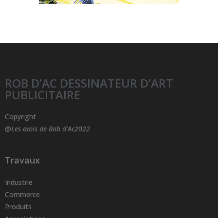
ROB D’AC DESSINATEUR D’ART
PUBLICITAIRE
Copyright
@
Les amis de Rob d’Ac2022
Travaux
Industrie
Commerce
Produits