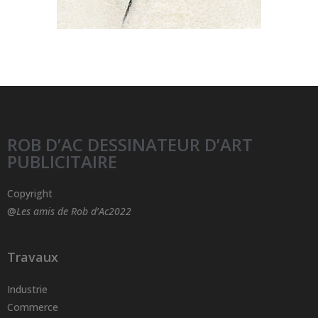
ROB D’AC DESSINATEUR D’ART
PUBLICITAIRE
Copyright
@
Les amis de Rob d’Ac2022
Travaux
Industrie
Commerce