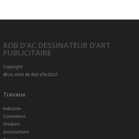
ROB D’AC DESSINATEUR D’ART
PUBLICITAIRE
Copyright
@
Les amis de Rob d’Ac2022
Travaux
Industrie
Commerce
Produits
Associations