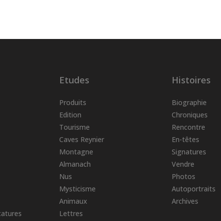
Etudes
Histoires
Produits
Biographie
Edition
Chroniques
Tourisme
Rencontre
Caves Reynier
En-têtes
Montagne
Signatures
Almanach
Vendre
Nus
Photos
Mysticisme
Autoportraits
Animaux
Archives
catures
Lettres