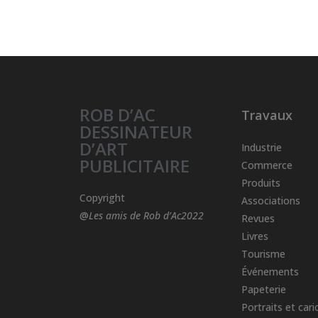
ROB D’AC
Travaux
DESSINATEUR
D’ART
Industrie
PUBLICITAIRE
Commerce
Produits
Copyright
Associations
@
Les amis de Rob d’Ac2022
Revues
Livres
Tourisme
Événements
Papeterie
Portraits et cari