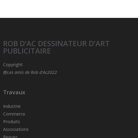
ROB D’AC DESSINATEUR D’ART
PUBLICITAIRE
Copyright
@
Les amis de Rob d’Ac2022
Travaux
Industrie
Commerce
Produits
Associations
Revues