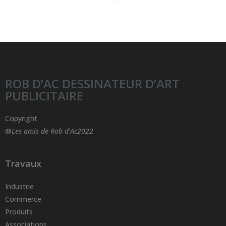
ROB D’AC DESSINATEUR D’ART
PUBLICITAIRE
Copyright
@
Les amis de Rob d’Ac2022
Travaux
Industrie
Commerce
Produits
Associations