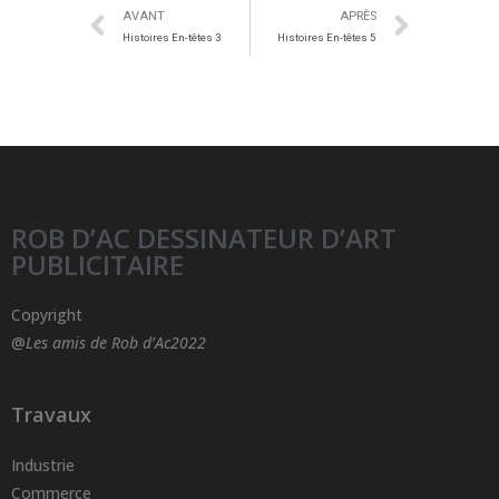
AVANT
APRÈS
Histoires En-têtes 3
Histoires En-têtes 5
ROB D’AC DESSINATEUR D’ART
PUBLICITAIRE
Copyright
@
Les amis de Rob d’Ac2022
Travaux
Industrie
Commerce