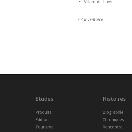
Villard-de-Lans
<< Inventaire
Etudes
Histoires
Produits
Biographie
Edition
Chroniques
Tourisme
Rencontre