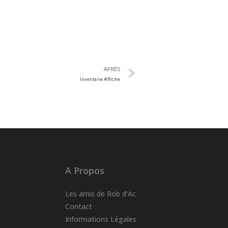
APRÈS
Inventaire Affiche
A Propos
Les amis de Rob d’Ac
Contact
Informations Légales