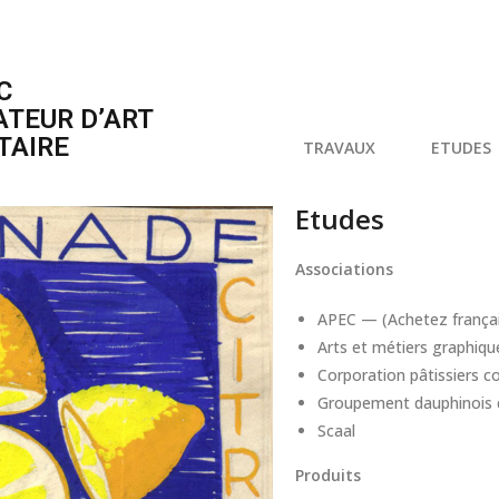
C
ATEUR D’ART
TAIRE
TRAVAUX
ETUDES
Etudes
Associations
APEC — (Achetez français
Arts et métiers graphiqu
Corporation pâtissiers co
Groupement dauphinois de
Scaal
Produits