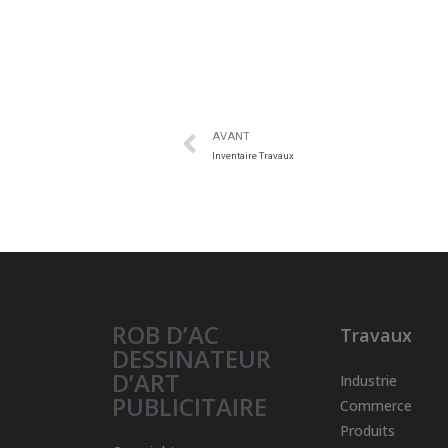
AVANT
Inventaire Travaux
ROB D’AC
Travaux
DESSINATEUR
D’ART
Industrie
PUBLICITAIRE
Commerce
Produits