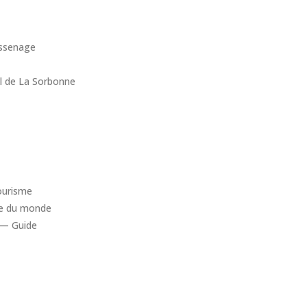
assenage
l de La Sorbonne
ourisme
ble du monde
 — Guide