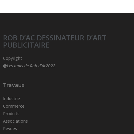
ROB D’AC DESSINATEUR D’ART
PUBLICITAIRE
Copyright
@
Les amis de Rob d’Ac2022
Travaux
Industrie
Commerce
Produits
Associations
Revues