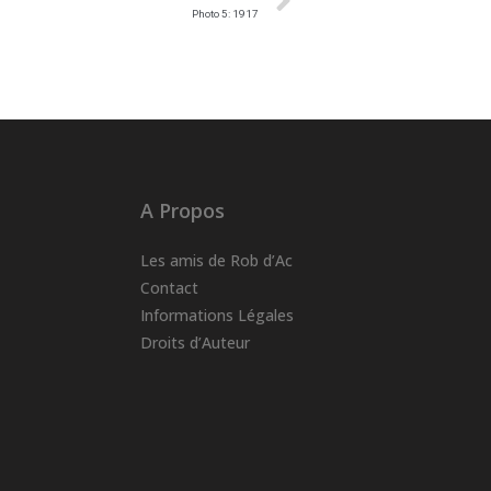
Photo 5: 1917
A Propos
Les amis de Rob d’Ac
Contact
Informations Légales
Droits d’Auteur