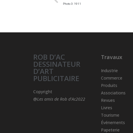
Photo 3: 1911
ROB D’AC
Travaux
DESSINATEUR
D’ART
Industrie
PUBLICITAIRE
Commerce
Produits
Copyright
Associations
@
Les amis de Rob d’Ac2022
Revues
Livres
Tourisme
Événements
Papeterie