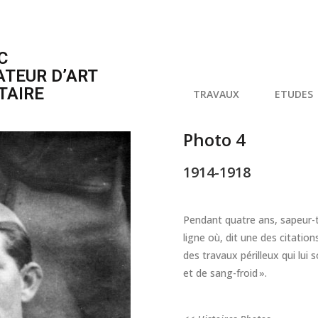
C
ATEUR D’ART
TAIRE
TRAVAUX
ETUDES
Photo 4
1914-1918
Pendant quatre ans, sapeur-té
ligne où, dit une des citations
des travaux périlleux qui lu
et de sang-froid ».