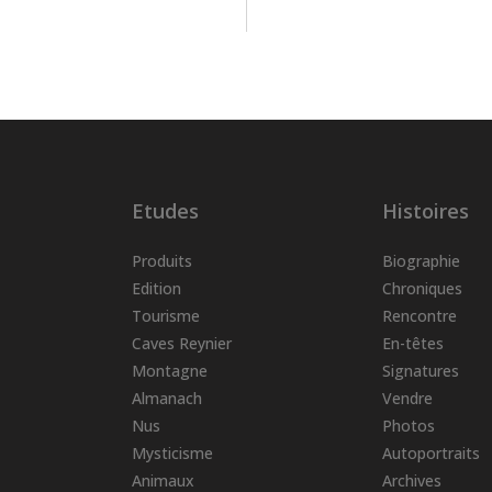
Etudes
Histoires
Produits
Biographie
Edition
Chroniques
Tourisme
Rencontre
Caves Reynier
En-têtes
Montagne
Signatures
Almanach
Vendre
Nus
Photos
Mysticisme
Autoportraits
Animaux
Archives