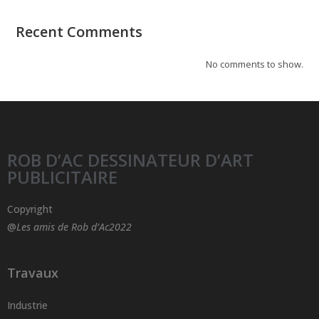
Recent Comments
No comments to show.
ROB D’AC DESSINATEUR D’ART
PUBLICITAIRE
Copyright
@
Les amis de Rob d’Ac2022
Travaux
Industrie